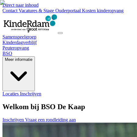
Direct naar inhoud
Contact
Vacatures & Stage
Ouderportaal
Kosten kinderopvang
Samenspeelgroep
Kinderdagverblijf
Peuteropvang
BSO
Meer informatie
Locaties
Inschrijven
Welkom bij BSO De Kaap
Inschrijven
Vraag een rondleiding aan