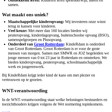
Ontdekkend leren:
Kinderen leren spelenderwijs, alleen én
samen.
Wat maakt ons uniek?
Maatschappelijke kinderopvang:
Wij investeren onze winst
terug in kansen voor kinderen.
Veel keuze:
Met meer dan 160 locaties bieden wij
peuteropvang, kinderdagopvang, buitenschoolse opvang (BSO),
samenspelgroepen en Plusopvang.
Onderdeel van
Groot Rotterdam
:
KindeRdam is onderdeel
van Groot Rotterdam. Groot Rotterdam is er voor de grote
mensen van morgen. Samen met SMWR en JOZ begeleiden we
jonge mensen van 0 tot 23 jaar in Rotterdam en omstreken. We
bieden kinderopvang, peuteropvang, schoolmaatschappelijk
werk en jongerenwerk.
Bij KindeRdam krijgt ieder kind de kans om met plezier en
vertrouwen op te groeien.
WNT-verantwoording
In de WNT‑verantwoording staat welke beloningen bestuurders en
toezichthouders krijgen volgens de Wet normering topinkomens.