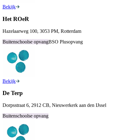
Bekijk
Het ROeR
Hazelaarweg 100, 3053 PM, Rotterdam
Buitenschoolse opvang
BSO Plusopvang
Bekijk
De Terp
Dorpsstraat 6, 2912 CB, Nieuwerkerk aan den IJssel
Buitenschoolse opvang