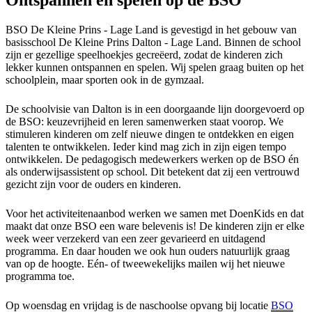
Ontspannen en spelen op de BSO
BSO De Kleine Prins - Lage Land is gevestigd in het gebouw van
basisschool De Kleine Prins Dalton - Lage Land. Binnen de school
zijn er gezellige speelhoekjes gecreëerd, zodat de kinderen zich
lekker kunnen ontspannen en spelen. Wij spelen graag buiten op het
schoolplein, maar sporten ook in de gymzaal.
De schoolvisie van Dalton is in een doorgaande lijn doorgevoerd op
de BSO: keuzevrijheid en leren samenwerken staat voorop. We
stimuleren kinderen om zelf nieuwe dingen te ontdekken en eigen
talenten te ontwikkelen. Ieder kind mag zich in zijn eigen tempo
ontwikkelen. De pedagogisch medewerkers werken op de BSO én
als onderwijsassistent op school. Dit betekent dat zij een vertrouwd
gezicht zijn voor de ouders en kinderen.
Voor het activiteitenaanbod werken we samen met DoenKids en dat
maakt dat onze BSO een ware belevenis is! De kinderen zijn er elke
week weer verzekerd van een zeer gevarieerd en uitdagend
programma. En daar houden we ook hun ouders natuurlijk graag
van op de hoogte. Eén- of tweewekelijks mailen wij het nieuwe
programma toe.
Op woensdag en vrijdag is de naschoolse opvang bij locatie
BSO