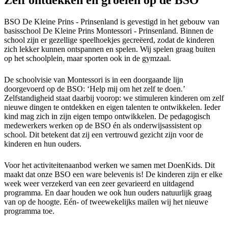
Zelf ontdekken en groeien op de BSO
BSO De Kleine Prins - Prinsenland is gevestigd in het gebouw van
basisschool De Kleine Prins Montessori - Prinsenland. Binnen de
school zijn er gezellige speelhoekjes gecreëerd, zodat de kinderen
zich lekker kunnen ontspannen en spelen. Wij spelen graag buiten
op het schoolplein, maar sporten ook in de gymzaal.
De schoolvisie van Montessori is in een doorgaande lijn
doorgevoerd op de BSO: ‘Help mij om het zelf te doen.’
Zelfstandigheid staat daarbij voorop: we stimuleren kinderen om zelf
nieuwe dingen te ontdekken en eigen talenten te ontwikkelen. Ieder
kind mag zich in zijn eigen tempo ontwikkelen. De pedagogisch
medewerkers werken op de BSO én als onderwijsassistent op
school. Dit betekent dat zij een vertrouwd gezicht zijn voor de
kinderen en hun ouders.
Voor het activiteitenaanbod werken we samen met DoenKids. Dit
maakt dat onze BSO een ware belevenis is! De kinderen zijn er elke
week weer verzekerd van een zeer gevarieerd en uitdagend
programma. En daar houden we ook hun ouders natuurlijk graag
van op de hoogte. Eén- of tweewekelijks mailen wij het nieuwe
programma toe.