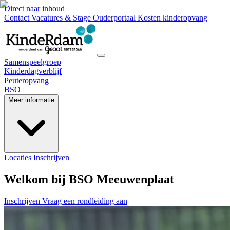
Direct naar inhoud
Contact
Vacatures & Stage
Ouderportaal
Kosten kinderopvang
Samenspeelgroep
Kinderdagverblijf
Peuteropvang
BSO
Meer informatie
Locaties
Inschrijven
Welkom bij BSO Meeuwenplaat
Inschrijven
Vraag een rondleiding aan