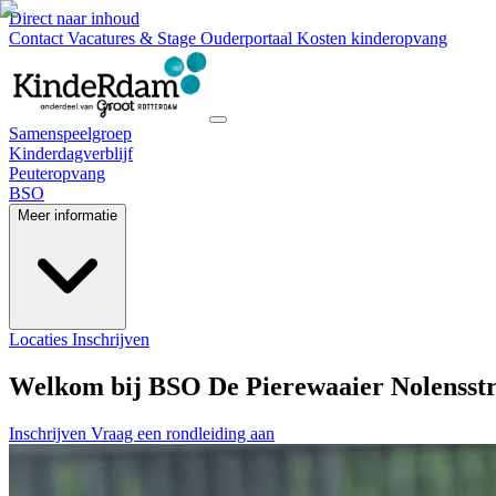
Direct naar inhoud
Contact
Vacatures & Stage
Ouderportaal
Kosten kinderopvang
Samenspeelgroep
Kinderdagverblijf
Peuteropvang
BSO
Meer informatie
Locaties
Inschrijven
Welkom bij BSO De Pierewaaier Nolensst
Inschrijven
Vraag een rondleiding aan