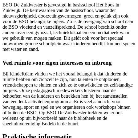
BSO De Zuidwester is gevestigd in basisschool Het Epos in
Zuidwijk. De kernwaarden van de basisschool, waaronder
nieuwsgierigheid, doorzettingsvermogen, groei en geluk zijn ook
voor de BSO belangrijke pijlers. Zo is de overgang van school naar
de BSO vloeiend en vanzelfsprekend. De school beschikt onder
andere over een gymzaal, technieklokaal en een mediatheek waar
we gebruik van mogen maken. Dit geldt ook voor het speciaal
ontworpen groene schoolplein waar kinderen heerlijk kunnen spelen
met water en zand.
Veel ruimte voor eigen interesses en inbreng
Bij KindeRdam vinden we het vooral belangrijk dat kinderen de
ruimte hebben om zichzelf te zijn, hun talenten te ontplooien,
vriendschappen te sluiten en zich zo te ontwikkelen tot zelfstandige
burgers. Onze pedagogisch medewerkers luisteren naar de
behoeften van de kinderen en betrekken hen bij het samenstellen
van een leuk activiteitenprogramma. Er is veel aandacht voor
beweging, sport en spel en we organiseren ook workshops binnen
of buiten de BSO. Op BSO De Zuidwester trekken we er ook
weleens op uit, bijvoorbeeld naar de bibliotheek en de
speeltuinvereniging Bodelo in de buurt.
Praktische informatie