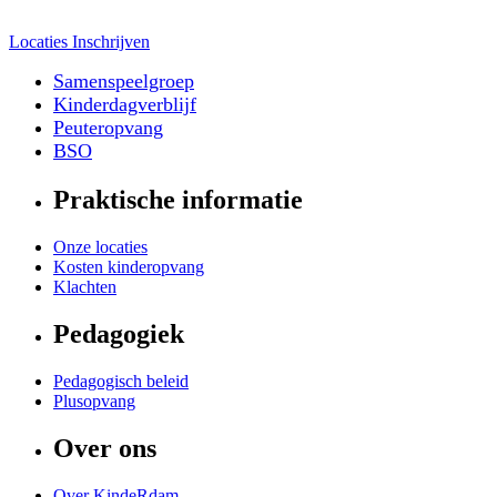
Locaties
Inschrijven
Samenspeelgroep
Kinderdagverblijf
Peuteropvang
BSO
Praktische informatie
Onze locaties
Kosten kinderopvang
Klachten
Pedagogiek
Pedagogisch beleid
Plusopvang
Over ons
Over KindeRdam