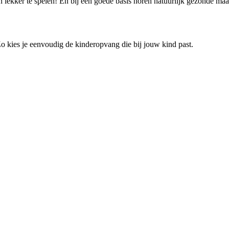
 lekker te spelen! En bij een goede basis horen natuurlijk gezonde maal
 Zo kies je eenvoudig de kinderopvang die bij jouw kind past.