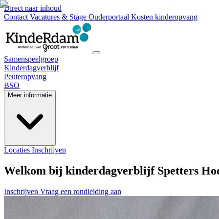
Direct naar inhoud
Contact
Vacatures & Stage
Ouderportaal
Kosten kinderopvang
Samenspeelgroep
Kinderdagverblijf
Peuteropvang
BSO
Meer informatie
Locaties
Inschrijven
Welkom bij kinderdagverblijf Spetters Hoo
Inschrijven
Vraag een rondleiding aan