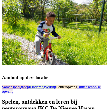
Aanbod op deze locatie
Samenspeelgroep
Kinderdagverblijf
Peuteropvang
Buitenschoolse
opvang
Spelen, ontdekken en leren bij
peuteropvang IKC De Nieuwe Haven