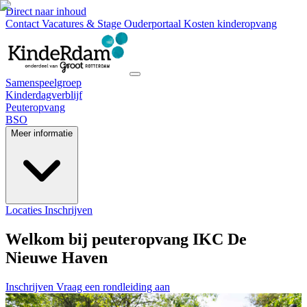
Direct naar inhoud
Contact
Vacatures & Stage
Ouderportaal
Kosten kinderopvang
Samenspeelgroep
Kinderdagverblijf
Peuteropvang
BSO
Meer informatie
Locaties
Inschrijven
Welkom bij peuteropvang IKC De
Nieuwe Haven
Inschrijven
Vraag een rondleiding aan