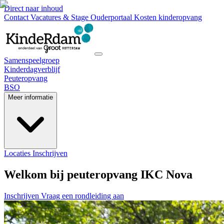
Direct naar inhoud
Contact
Vacatures & Stage
Ouderportaal
Kosten kinderopvang
Samenspeelgroep
Kinderdagverblijf
Peuteropvang
BSO
Meer informatie
Locaties
Inschrijven
Welkom bij peuteropvang IKC Nova
Inschrijven
Vraag een rondleiding aan