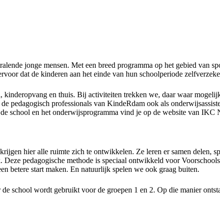
tralende jonge mensen. Met een breed programma op het gebied van spo
ervoor dat de kinderen aan het einde van hun schoolperiode zelfverze
 kinderopvang en thuis. Bij activiteiten trekken we, daar waar mogeli
 de pedagogisch professionals van KindeRdam ook als onderwijsassiste
r de school en het onderwijsprogramma vind je op de website van IKC 
gen hier alle ruimte zich te ontwikkelen. Ze leren er samen delen, spe
. Deze pedagogische methode is speciaal ontwikkeld voor Voorschools
en betere start maken. En natuurlijk spelen we ook graag buiten.
 de school wordt gebruikt voor de groepen 1 en 2. Op die manier ontst