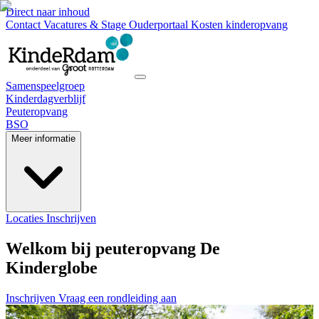
Direct naar inhoud
Contact
Vacatures & Stage
Ouderportaal
Kosten kinderopvang
Samenspeelgroep
Kinderdagverblijf
Peuteropvang
BSO
Meer informatie
Locaties
Inschrijven
Welkom bij peuteropvang De
Kinderglobe
Inschrijven
Vraag een rondleiding aan