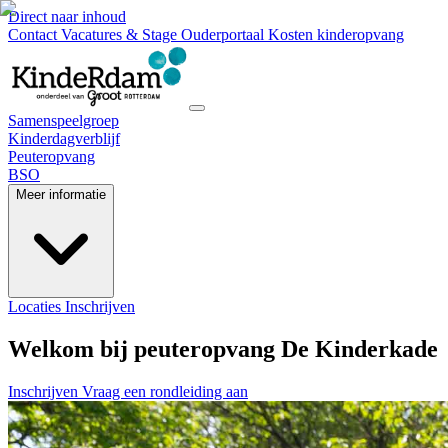
Direct naar inhoud
Contact
Vacatures & Stage
Ouderportaal
Kosten kinderopvang
Samenspeelgroep
Kinderdagverblijf
Peuteropvang
BSO
Meer informatie
Locaties
Inschrijven
Welkom bij peuteropvang De Kinderkade
Inschrijven
Vraag een rondleiding aan