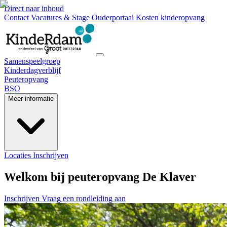
Direct naar inhoud
Contact
Vacatures & Stage
Ouderportaal
Kosten kinderopvang
Samenspeelgroep
Kinderdagverblijf
Peuteropvang
BSO
Meer informatie
Locaties
Inschrijven
Welkom bij peuteropvang De Klaver
Inschrijven
Vraag een rondleiding aan