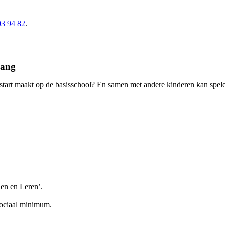
03 94 82
.
vang
 start maakt op de basisschool? En samen met andere kinderen kan spele
len en Leren’.
sociaal minimum.