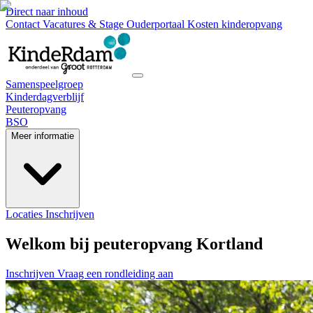
Direct naar inhoud
Contact
Vacatures & Stage
Ouderportaal
Kosten kinderopvang
Samenspeelgroep
Kinderdagverblijf
Peuteropvang
BSO
Meer informatie
Locaties
Inschrijven
Welkom bij peuteropvang Kortland
Inschrijven
Vraag een rondleiding aan