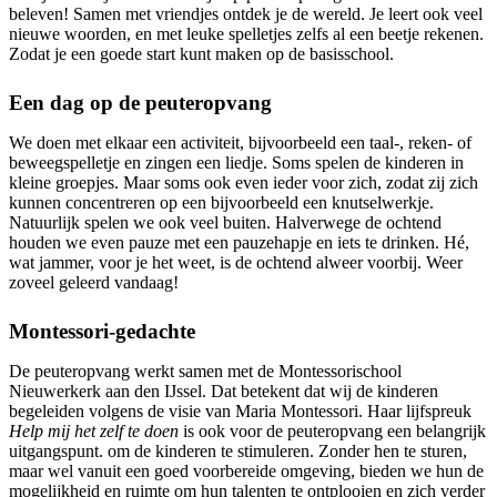
beleven! Samen met vriendjes ontdek je de wereld. Je leert ook veel
nieuwe woorden, en met leuke spelletjes zelfs al een beetje rekenen.
Zodat je een goede start kunt maken op de basisschool.
Een dag op de peuteropvang
We doen met elkaar een activiteit, bijvoorbeeld een taal-, reken- of
beweegspelletje en zingen een liedje. Soms spelen de kinderen in
kleine groepjes. Maar soms ook even ieder voor zich, zodat zij zich
kunnen concentreren op een bijvoorbeeld een knutselwerkje.
Natuurlijk spelen we ook veel buiten. Halverwege de ochtend
houden we even pauze met een pauzehapje en iets te drinken. Hé,
wat jammer, voor je het weet, is de ochtend alweer voorbij. Weer
zoveel geleerd vandaag!
Montessori-gedachte
De peuteropvang werkt samen met de Montessorischool
Nieuwerkerk aan den IJssel. Dat betekent dat wij de kinderen
begeleiden volgens de visie van Maria Montessori. Haar lijfspreuk
Help mij het zelf te doen
is ook voor de peuteropvang een belangrijk
uitgangspunt. om de kinderen te stimuleren. Zonder hen te sturen,
maar wel vanuit een goed voorbereide omgeving, bieden we hun de
mogelijkheid en ruimte om hun talenten te ontplooien en zich verder