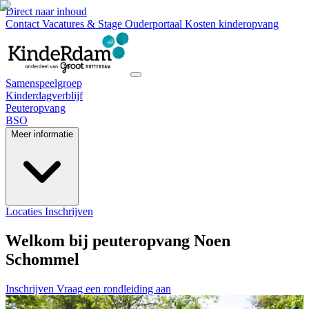
Direct naar inhoud
Contact
Vacatures & Stage
Ouderportaal
Kosten kinderopvang
Samenspeelgroep
Kinderdagverblijf
Peuteropvang
BSO
Meer informatie
Locaties
Inschrijven
Welkom bij peuteropvang Noen
Schommel
Inschrijven
Vraag een rondleiding aan