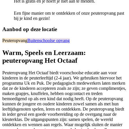
Het is gratis en je hoeft je niet aan te melden.
Een fijne manier om te ontdekken of onze peuteropvang past
bij je kind en gezin!
Aanbod op deze locatie
Peuteropvang
Buitenschoolse opvang
Warm, Speels en Leerzaam:
peuteropvang Het Octaaf
Peuteropvang Het Octaaf biedt voorschoolse educatie aan voor
kinderen in de peuterleeftijd (2-4 jaar). We gebruiken hiervoor het
programma Uk en Puk. De pedagogisch medewerkers laten merken
dat ze de kinderen accepteren zoals ze zijn; ze geven complimentjes,
maken grapjes, knuffelen, hebben oogcontact en treden
bemoedigend op als een kind dat nodig heeft. Op de peuteropvang
kunnen de jongere en oudere kinderen zowel samen als met hun
leeftijdsgenoten spelen, leren en ontdekken. De peuteropvang biedt
in ieder geval een goede voorbereiding op de overgang naar de
kleuterklas. De uitgangspunten zijn: samen spelen, de wereld
ontdekken en wennen aan regels. Waar mogelijk sluiten de manier