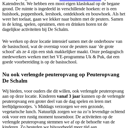
Katendrecht. We hebben een mooi eigen klaslokaal op de begane
grond. De ruimte is ingedeeld in verschillende hoeken: er is een
huishoek, poppenhoek, leeshoek, ontdekhoek en bouwhoek. Als het
weer het toelaat, gaan we lekker naar buiten met de peuters. Samen
in de kring, spelen, opruimen, eten en drinken horen tot de
dagelijkse activiteiten bij De Schalm.
We werken op deze locatie intensief samen met de onderbouw van
de basisschool, wat de overstap voor de peuters naar ‘de grote
school’ als ze 4 zijn een stuk makkelijker maakt. Onze pedagogisch
medewerkers werken met het VE-programma Uk & Puk, dat een
goede voorbereiding is op de basisschool.
Nu ook verlengde peuteropvang op Peuteropvang
De Schalm
Wij bieden, voor ouders die dit willen, ook verlengde peuteropvang
aan op deze locatie. Kinderen
vanaf 3 jaar
kunnen op de verlengde
peuteropvang een groter deel van de dag spelen en leren met
leeftijdgenootjes. ’s Middags verzorgen we een gezonde,
vegetarische lunch. Natuurlijk zorgen we na zo’n levendige ochtend
ook voor een rustig moment tussendoor. De activiteiten op de
verlengde peuteropvang stemmen we af op de behoefte van de
kinderen. Zo besteden we bijvoorbeeld meer tijd aan