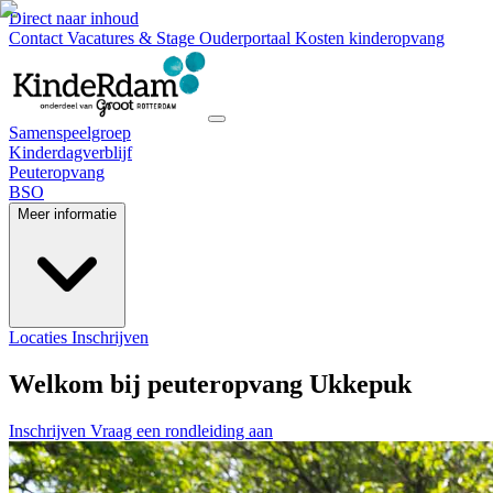
Direct naar inhoud
Contact
Vacatures & Stage
Ouderportaal
Kosten kinderopvang
Samenspeelgroep
Kinderdagverblijf
Peuteropvang
BSO
Meer informatie
Locaties
Inschrijven
Welkom bij peuteropvang Ukkepuk
Inschrijven
Vraag een rondleiding aan