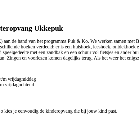
euteropvang Ukkepuk
 aan de hand van het programma Puk & Ko. We werken samen met Basi
rschillende hoeken verdeeld: er is een huishoek, leeshoek, ontdekhoe
speelgedeelte met een zandbak en een schuur vol fietsjes en ander bui
an. Zingen en voorlezen komen dagelijks terug. Als het weer het enigszin
t/m vrijdagmiddag
m vrijdagochtend
 Zo kies je eenvoudig de kinderopvang die bij jouw kind past.