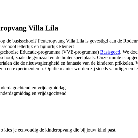
eropvang Villa Lila
akt op de basisschool? Peuteropvang Villa Lila is gevestigd aan de Ro
chool letterlijk en figuurlijk kleiner!
roegschoolse Educatie-programma (VVE-programma)
Basisgoed
. We doen
chool, zoals de gymzaal en de buitenspeelplaats. Onze ruimte is opged
alen die de nieuwsgierigheid en fantasie van de kinderen prikkelen. W
en en experimenteren. Op die manier worden zij steeds vaardiger en ler
nderdagochtend en vrijdagmiddag
nderdagmiddag en vrijdagochtend
 Zo kies je eenvoudig de kinderopvang die bij jouw kind past.