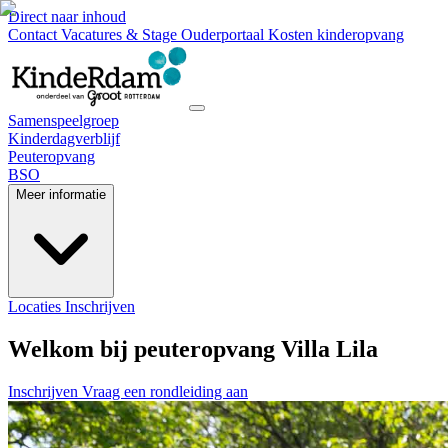
Direct naar inhoud
Contact
Vacatures & Stage
Ouderportaal
Kosten kinderopvang
Samenspeelgroep
Kinderdagverblijf
Peuteropvang
BSO
Meer informatie
Locaties
Inschrijven
Welkom bij peuteropvang Villa Lila
Inschrijven
Vraag een rondleiding aan