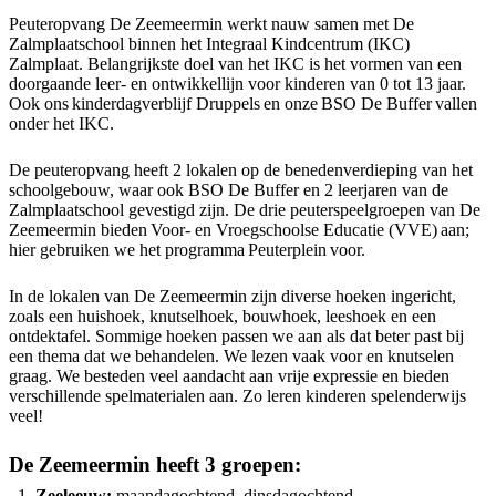
Peuteropvang De Zeemeermin werkt nauw samen met De
Zalmplaatschool binnen het Integraal Kindcentrum (IKC)
Zalmplaat. Belangrijkste doel van het IKC is het vormen van een
doorgaande leer- en ontwikkellijn voor kinderen van 0 tot 13 jaar.
Ook ons kinderdagverblijf Druppels en onze BSO De Buffer vallen
onder het IKC.
De peuteropvang heeft 2 lokalen op de benedenverdieping van het
schoolgebouw, waar ook BSO De Buffer en 2 leerjaren van de
Zalmplaatschool gevestigd zijn. De drie peuterspeelgroepen van De
Zeemeermin bieden Voor- en Vroegschoolse Educatie (VVE) aan;
hier gebruiken we het programma Peuterplein voor.
In de lokalen van De Zeemeermin zijn diverse hoeken ingericht,
zoals een huishoek, knutselhoek, bouwhoek, leeshoek en een
ontdektafel. Sommige hoeken passen we aan als dat beter past bij
een thema dat we behandelen. We lezen vaak voor en knutselen
graag. We besteden veel aandacht aan vrije expressie en bieden
verschillende spelmaterialen aan. Zo leren kinderen spelenderwijs
veel!
De Zeemeermin heeft 3 groepen:
Zeeleeuw:
maandagochtend, dinsdagochtend,