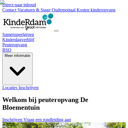
Direct naar inhoud
Contact
Vacatures & Stage
Ouderportaal
Kosten kinderopvang
Samenspeelgroep
Kinderdagverblijf
Peuteropvang
BSO
Meer informatie
Locaties
Inschrijven
Welkom bij peuteropvang De
Bloementuin
Inschrijven
Vraag een rondleiding aan